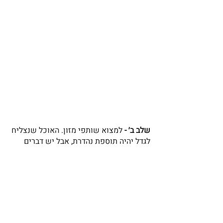
שלב ב׳ -
 למצוא שותפי מזון. האוכל שנצליח 
לגדל יהיה תוספת נהדרת, אבל יש דברים 
שאין ביכולתנו לגדל או לייצר כמו אורז, 
מלח, שמן לבישול וכו.. לכן, אנחנו עדיין 
צריכים למצוא שותפויות קבועות. זה רגע 
להגיד תודה ענקית לחברתנו בארגון אינויישן 
אפריקה שתרמו לבית הספר כולו אוכל 
לסמסטר שעבר. 