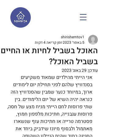
shirishemtov1
5 באפר׳ 2023
זמן קריאה 4 דקות
האוכל בשביל לחיות או החיים
בשביל האוכל?
עודכן:
29 באוג׳ 2023
אני הייתי מהילדים שמאוד משקיעים 
בסנדוויץ שלהם לפני תחילת יום לימודים 
ארוך, במיוחד כנער שמבין שהסנדוויץ הזה 
כנראה יהיה השיא של יום הלימודים. בין 
שתי פרוסות לחם הייתי מניח מצע של חסה, 
פרוסות עגבנייה, חתיכות מלפפון חמוץ, 
פסטרמה טרייה או חתיכות עוף שנשארו 
מאתמול ולבסוף מיונז שידביק ביחד את 
החגיגה בתוך שקית הניילון השקופה. 